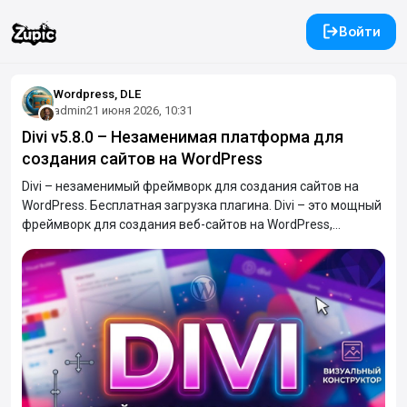
Войти
Wordpress, DLE
admin
21 июня 2026, 10:31
Divi v5.8.0 – Незаменимая платформа для
создания сайтов на WordPress
Divi – незаменимый фреймворк для создания сайтов на
WordPress. Бесплатная загрузка плагина. Divi – это мощный
фреймворк для создания веб-сайтов на WordPress,
сочетающий в себе гибкую тему и интуитивно понятный
визуальный конструктор с функцией перетаскивания.
Разработанный как для новичков, так и для
профессионалов, Divi позволяет легко создавать
потрясающие адаптивные веб-сайты без
программирования, предлагая широкие возможности
настройки, готовые макеты и расширенные инструменты
дизайна