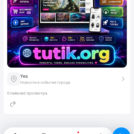
Yes
Новости и события города
0
лайков
2 просмотра