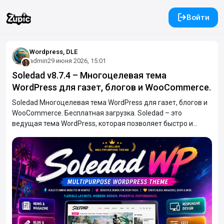
Войти
Wordpress, DLE
admin
29 июня 2026, 15:01
Soledad v8.7.4 – Многоцелевая тема
WordPress для газет, блогов и WooCommerce.
Soledad Многоцелевая тема WordPress для газет, блогов и
WooCommerce. Бесплатная загрузка. Soledad – это
ведущая тема WordPress, которая позволяет быстро и
легко создавать профессиональные веб-сайты, не требуя
знаний программирования. Разработанная с учетом
универсальности и совершенства, Soledad идеально
подходит для широкого спектра веб-сайтов, таких как
блоги, новостные сайты, газеты, бизнес, финансовые сайты,
журналы, издательские сайты, платформы отзывов,
спортивные сайты и даже