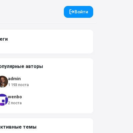
Войти
еги
опулярные авторы
admin
1 193 поста
wenbo
2 поста
ктивные темы