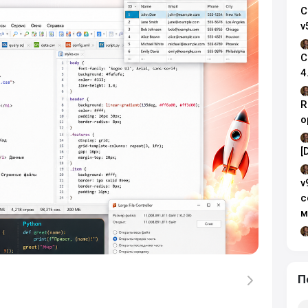
C
v
C
4
R
о
[
v
с
м
П