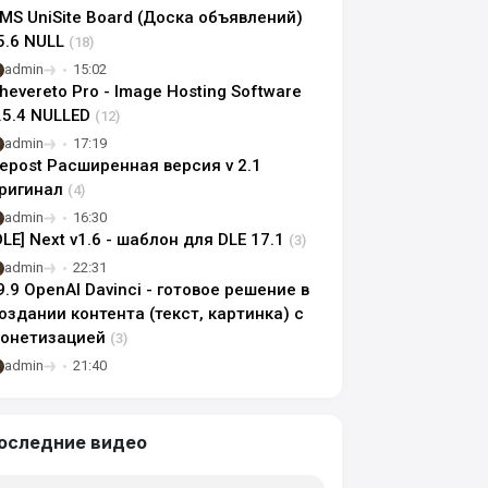
MS UniSite Board (Доска объявлений)
5.6 NULL
(18)
admin
15:02
hevereto Pro - Image Hosting Software
.5.4 NULLED
(12)
admin
17:19
epost Расширенная версия v 2.1
ригинал
(4)
admin
16:30
DLE] Next v1.6 - шаблон для DLE 17.1
(3)
admin
22:31
9.9 OpenAI Davinci - готовое решение в
оздании контента (текст, картинка) с
онетизацией
(3)
admin
21:40
оследние видео