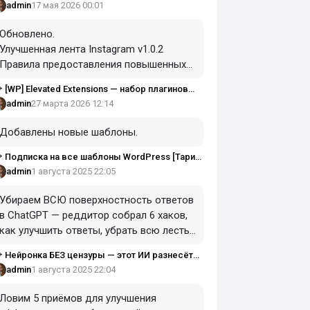
ULLED
17 мая 2026 00:01
admin
Обновлено.
Улучшенная лента Instagram v1.0.2
Правила предоставления повышенных
скидок v1.0.1
[WP] Elevated Extensions — набор плагинов
Улучшенная лента Instagram v1.0.1
ля Wordpress Тариф LTD на все плагины
27 марта 2026 12:14
admin
Добавлены новые шаблоны.
Подписка на все шаблоны WordPress [Тариф
езлимит] [Paradigma]
1 августа 2025 22:05
admin
Убираем ВСЮ поверхностность ответов
в ChatGPT — реддитор собрал 6 хаков,
как улучшить ответы, убрать всю лесть
и услышать от нейронки то, что
Нейронка БЕЗ цензуры — этот ИИ разнесёт
действительно нужно
о любой теме и не задумается над
1 августа 2025 22:04
admin
олиткорректностью
Записываем:
Ловим 5 приёмов для улучшения