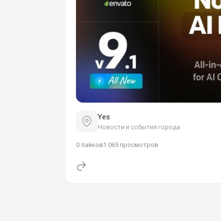
Yes
Новости и события города
0
лайков
1 065 просмотров